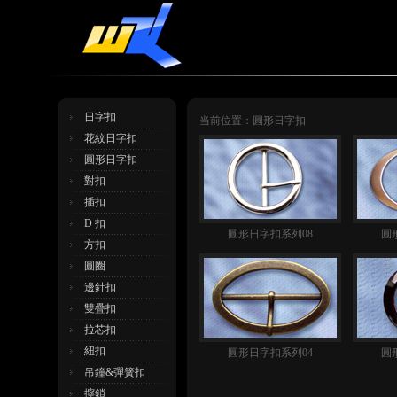
日字扣
当前位置：圓形日字扣
花紋日字扣
圓形日字扣
對扣
插扣
D 扣
圓形日字扣系列08
圓
方扣
圓圈
邊針扣
雙疊扣
拉芯扣
紐扣
圓形日字扣系列04
圓
吊鐘&彈簧扣
擰鎖