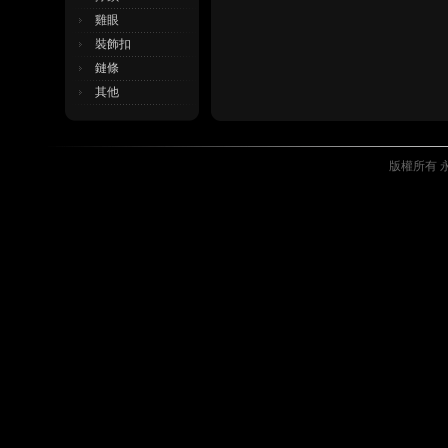
雞眼
裝飾扣
鏈條
其他
版權所有 永