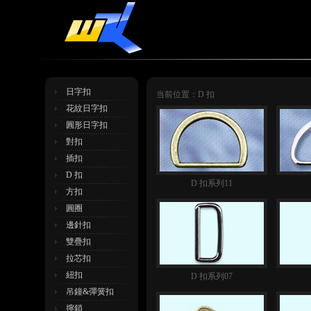
日字扣
当前位置：D 扣
花紋日字扣
圓形日字扣
對扣
插扣
D 扣
D 扣系列11
方扣
圓圈
邊針扣
雙疊扣
拉芯扣
紐扣
D 扣系列07
吊鐘&彈簧扣
擰鎖