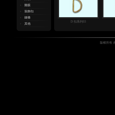
雞眼
裝飾扣
鏈條
D 扣系列03
其他
版權所有 永